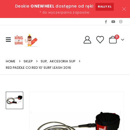
Deskie
ONEWHEEL
dostępne od ręki
RALLY XL
* do wyczerpania zapasów.
0
HOME
SKLEP
SUP
,
AKCESORIA SUP
RED PADDLE CO RED 10′ SURF LEASH 2016