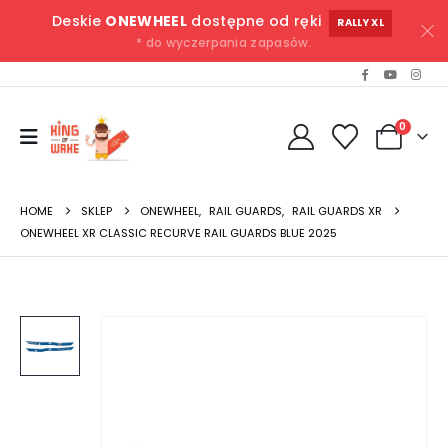
Deskie
ONEWHEEL
dostępne od ręki
RALLY XL
* do wyczerpania zapasów.
0
HOME
SKLEP
ONEWHEEL
,
RAIL GUARDS
,
RAIL GUARDS XR
ONEWHEEL XR CLASSIC RECURVE RAIL GUARDS BLUE 2025