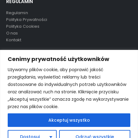
REGULAMIN
Regulamin
Polityka Prywatności
Polityka Cookies
O nas
Kontakt
TAGI
Cenimy prywatność użytkowników
Używamy plików cookie, aby poprawić jakość
przeglądania, wyświetlać reklamy lub treści
aluula
mikolaj
nowość
ostatnie sztuki
preorder
dostosowane do indywidualnych potrzeb użytkowników
wkrótce
wyprzedane
wyprzedaż
oraz analizować ruch na stronie. Kliknięcie przycisku
„Akceptuj wszystkie” oznacza zgodę na wykorzystywanie
przez nas plików cookie.
Akceptuj wszystko
© Porto eCommerce. 2024. All Rights Reserved
Dostosuj
Odrzuć wszystkie