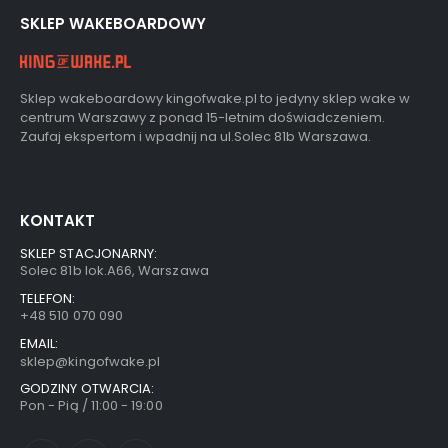
SKLEP WAKEBOARDOWY
Sklep wakeboardowy kingofwake.pl to jedyny sklep wake w
centrum Warszawy z ponad 15-letnim doświadczeniem.
Zaufaj ekspertom i wpadnij na ul.Solec 81b Warszawa.
KONTAKT
SKLEP STACJONARNY:
Solec 81b lok.A66, Warszawa
TELEFON:
+48 510 070 090
EMAIL:
sklep@kingofwake.pl
GODZINY OTWARCIA:
Pon - Pią / 11:00 - 19:00