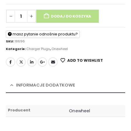
DODAJ DO KOSZYKA
masz pytanie odnośnie produktu?
SKU:
18696
Kategorie:
Charger Plugs
,
Onewheel
ADD TO WISHLIST
INFORMACJE DODATKOWE
Producent
Onewheel