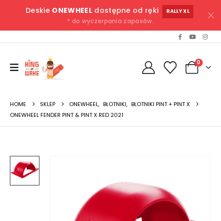
Deskie
ONEWHEEL
dostępne od ręki
RALLY XL
* do wyczerpania zapasów.
0
HOME
SKLEP
ONEWHEEL
,
BŁOTNIKI
,
BŁOTNIKI PINT + PINT X
ONEWHEEL FENDER PINT & PINT X RED 2021