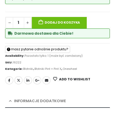
DODAJ DO KOSZYKA
Darmowa dostawa dla Ciebie!
masz pytanie odnośnie produktu?
Availability:
Pozostało tylko: 1 (może być zamówiony)
SKU:
16222
Kategorie:
Błotniki
,
Błotniki Pint + Pint X
,
Onewheel
ADD TO WISHLIST
INFORMACJE DODATKOWE