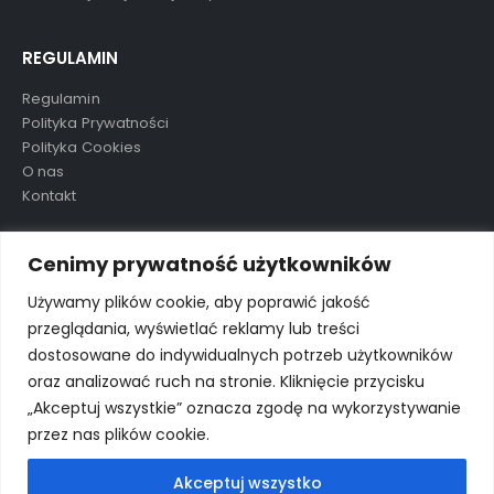
REGULAMIN
Regulamin
Polityka Prywatności
Polityka Cookies
O nas
Kontakt
TAGI
Cenimy prywatność użytkowników
Używamy plików cookie, aby poprawić jakość
przeglądania, wyświetlać reklamy lub treści
aluula
mikolaj
nowość
ostatnie sztuki
preorder
dostosowane do indywidualnych potrzeb użytkowników
wkrótce
wyprzedane
wyprzedaż
oraz analizować ruch na stronie. Kliknięcie przycisku
„Akceptuj wszystkie” oznacza zgodę na wykorzystywanie
przez nas plików cookie.
Akceptuj wszystko
© Porto eCommerce. 2024. All Rights Reserved