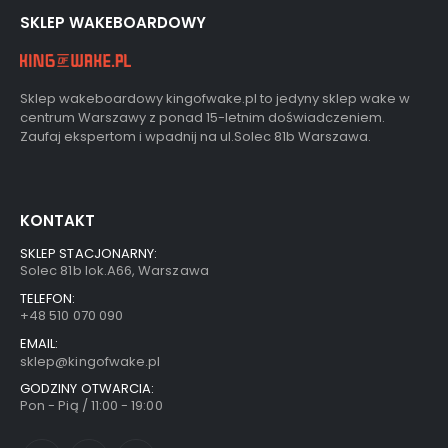
SKLEP WAKEBOARDOWY
Sklep wakeboardowy kingofwake.pl to jedyny sklep wake w
centrum Warszawy z ponad 15-letnim doświadczeniem.
Zaufaj ekspertom i wpadnij na ul.Solec 81b Warszawa.
KONTAKT
SKLEP STACJONARNY:
Solec 81b lok.A66, Warszawa
TELEFON:
+48 510 070 090
EMAIL:
sklep@kingofwake.pl
GODZINY OTWARCIA:
Pon - Pią / 11:00 - 19:00