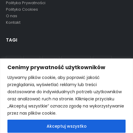
Polityka Prywatności
Polityka Cookies
O nas
Kontakt
TAGI
aluula
mikolaj
nowość
ostatnie sztuki
preorder
Cenimy prywatność użytkowników
wkrótce
wyprzedane
wyprzedaż
Używamy plików cookie, aby poprawić jakość
przeglądania, wyświetlać reklamy lub treści
dostosowane do indywidualnych potrzeb użytkowników
oraz analizować ruch na stronie. Kliknięcie przycisku
© Porto eCommerce. 2024. All Rights Reserved
„Akceptuj wszystkie” oznacza zgodę na wykorzystywanie
przez nas plików cookie.
Akceptuj wszystko