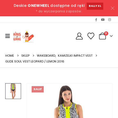
Deskie
ONEWHEEL
dostępne od ręki
RALLY XL
* do wyczerpania zapasów.
0
HOME
SKLEP
WAKEBOARD
,
KAMIZELKI IMPACT VEST
GLIDE SOUL VEST LEOPARD / LEMON 2016
SALE!