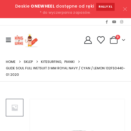
Deskie
ONEWHEEL
dostępne od ręki
RALLY XL
* do wyczerpania zapasów.
0
HOME
SKLEP
KITESURFING
,
PIANKI
GLIDE SOUL FULL WETSUIT 3 MM ROYAL NAVY / CYAN / LEMON 132FS0440-
01 2020