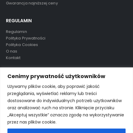
Gwarancja najniższej ceny
REGULAMIN
Regulamin
Polityka Prywatności
Polityka Cookies
O nas
Kontakt
TAGI
Cenimy prywatność użytkowników
Używamy plików cookie, aby poprawić jakość
przeglądania, wyświetlać reklamy lub treści
aluula
mikolaj
nowość
ostatnie sztuki
preorder
dostosowane do indywidualnych potrzeb użytkowników
wkrótce
wyprzedane
wyprzedaż
oraz analizować ruch na stronie. Kliknięcie przycisku
„Akceptuj wszystkie” oznacza zgodę na wykorzystywanie
przez nas plików cookie.