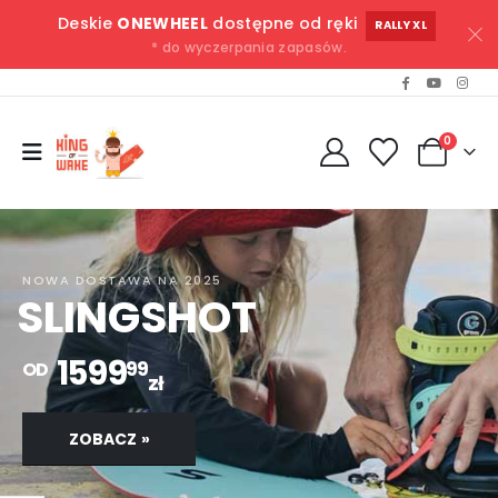
Deskie
ONEWHEEL
dostępne od ręki
RALLY XL
* do wyczerpania zapasów.
0
NOWA DOSTAWA NA 2025
SLINGSHOT
1599
99
OD
zł
ZOBACZ »