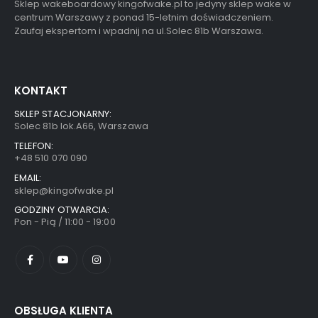
Sklep wakeboardowy kingofwake.pl to jedyny sklep wake w
centrum Warszawy z ponad 15-letnim doświadczeniem.
Zaufaj ekspertom i wpadnij na ul.Solec 81b Warszawa.
KONTAKT
SKLEP STACJONARNY:
Solec 81b lok.A66, Warszawa
TELEFON:
+48 510 070 090
EMAIL:
sklep@kingofwake.pl
GODZINY OTWARCIA:
Pon - Pią / 11:00 - 19:00
OBSŁUGA KLIENTA