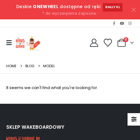
Deskie
ONEWHEEL
dostępne od ręki
RALLY XL
* do wyczerpania zapasów.
0
HOME
BLOG
MODEL
It seems we can't find what you're looking for.
SKLEP WAKEBOARDOWY