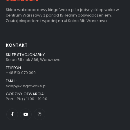
Sklep wakeboardowy kingofwake.pl to jedyny sklep wake w
centrum Warszawy z ponad 15-letnim doświadczeniem.
Zaufaj ekspertom i wpadnij na ul.Solec 81b Warszawa.
KONTAKT
SKLEP STACJONARNY:
Solec 81b lok.A66, Warszawa
TELEFON:
+48 510 070 090
EMAIL:
sklep@kingofwake.pl
GODZINY OTWARCIA:
Pon - Pią / 11:00 - 19:00