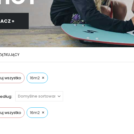
ACZ »
ZĄTKUJĄCY
×
uj wszystko
16m2
według:
×
uj wszystko
16m2