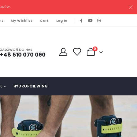
pasów.
nt
My Wishlist
Cart
Log In
0
ZADZWOŃ DO NAS
+48 510 070 090
L
HYDROFOIL WING