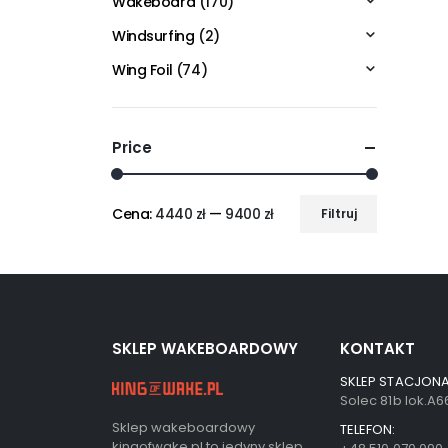
Wakeboard
(170)
Windsurfing
(2)
Wing Foil
(74)
Price
Cena:
4440 zł
—
9400 zł
Filtruj
SKLEP WAKEBOARDOWY
KONTAKT
SKLEP STACJONA
Solec 81b lok.A
Sklep wakeboardowy
TELEFON:
kingofwake.pl to jedyny sklep