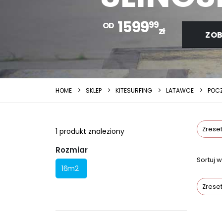
1599
99
OD
zł
ZOB
HOME
SKLEP
KITESURFING
LATAWCE
POC
Zreset
1
produkt znaleziony
Rozmiar
Sortuj 
16m2
Zreset