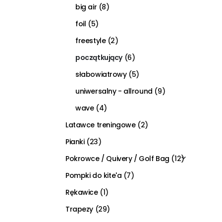
big air
(8)
foil
(5)
freestyle
(2)
początkujący
(6)
słabowiatrowy
(5)
uniwersalny - allround
(9)
wave
(4)
Latawce treningowe
(2)
Pianki
(23)
Pokrowce / Quivery / Golf Bag
(12)
Pompki do kite'a
(7)
Rękawice
(1)
Trapezy
(29)