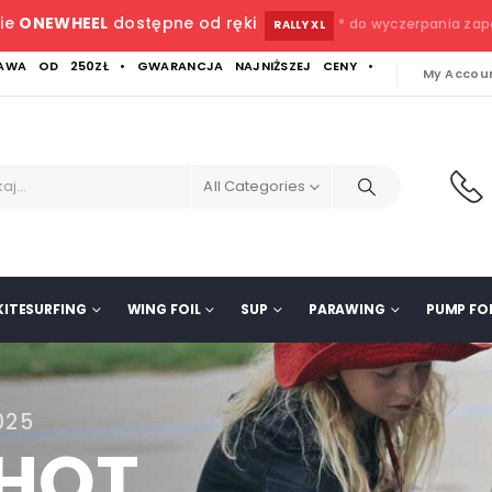
ie
ONEWHEEL
dostępne od ręki
* do wyczerpania za
RALLY XL
WA OD 250ZŁ • GWARANCJA NAJNIŻSZEJ CENY •
My Accou
All Categories
KITESURFING
WING FOIL
SUP
PARAWING
PUMP FOI
025
SHOT