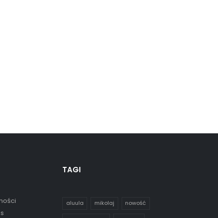
TAGI
ności
aluula
mikolaj
nowość
es