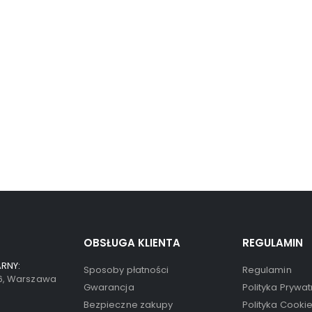
OBSŁUGA KLIENTA
REGULAMIN
RNY:
Sposoby płatności
Regulamin
66, Warszawa
Gwarancja
Polityka Prywat
Bezpieczne zakupy
Polityka Cooki